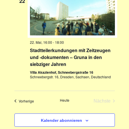
22
n
s
m
s
t
w
t
a
ä
a
h
l
l
l
t
e
u
22. Mai, 16:00
-
18:00
t
n
n
Stadtteilerkundungen mit Zeitzeugen
u
.
g
und -dokumenten – Gruna in den
n
A
siebziger Jahren
g
n
Villa Akazienhof, Schneebergstraße 16
e
Schneebergstr. 16, Dresden, Sachsen, Deutschland
s
n
i
S
c
u
h
Heute
Veranstaltungen
Vorherige
Nächste
t
c
Veranstaltun
e
h
Kalender abonnieren
n
e
-