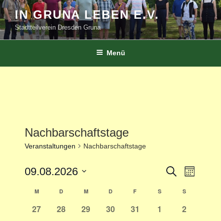
Zum
IN GRUNA LEBEN E.V.
Inhalt
Stadtteilverein Dresden Gruna
springen
Menü
Nachbarschaftstage
Veranstaltungen
Nachbarschaftstage
V
09.08.2026
V
S
M
u
e
e
o
D
c
M
D
M
D
F
S
S
K
n
r
a
h
r
a
e
a
a
0
0
0
0
0
0
0
27
28
29
30
31
1
2
t
t
a
n
V
V
V
V
V
V
V
u